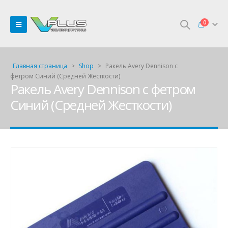
0
Главная страница
>
Shop
>
Ракель Avery Dennison с
фетром Синий (Средней Жесткости)
Ракель Avery Dennison с фетром
Синий (Средней Жесткости)