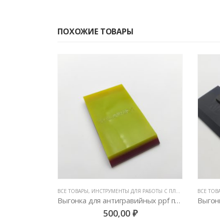
ПОХОЖИЕ ТОВАРЫ
БОТЫ С ПЛЕНКАМИ
,
ВСЕ ТОВАРЫ
РАКЕЛИ, ВЫГОНКИ И СГОНЫ
,
ИНСТРУМЕНТЫ ДЛЯ РАБОТЫ С ПЛЕНКАМИ
,
ВСЕ ТОВ
РАКЕЛИ
Выгонка для антигравийных ppf пленок трехслойная
Выгонка полиуретановая с длинной ручкой BlueMax, средней жесткости
Н
800,00
₽