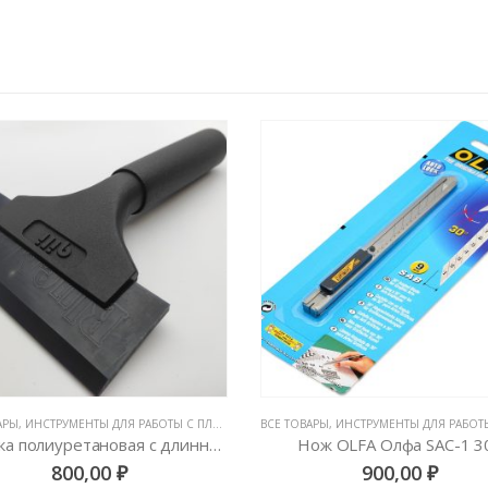
АРЫ
, ВЫГОНКИ И СГОНЫ
,
ИНСТРУМЕНТЫ ДЛЯ РАБОТЫ С ПЛЕНКАМИ
,
ВСЕ ТОВАРЫ
НОЖИ И ЛЕЗВИЯ
,
ИНСТРУМЕНТЫ ДЛЯ РАБОТЫ С П
ож OLFA Олфа SAC-1 30°
900,00
₽
100,00
₽