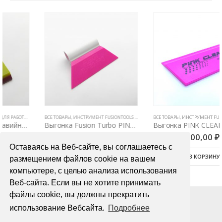
ВСЕ ТОВАРЫ
,
РАКЕЛИ, ВЫГОНКИ И СГОНЫ
,
ИНСТРУМЕНТ FUSIONTOOLS (США)
,
ИНСТРУМЕНТЫ ДЛЯ РАБОТЫ С ПЛЕНКАМИ
ВСЕ ТОВАРЫ
,
ИНСТРУМЕНТ FUSIONTOOLS (США)
Выгонка Fusion Turbo PINK 9см самая мягкая
Выгонка PINK CLEAN 12.5 см самая мягкая (трапеция)
900,00
₽
1300,00
₽
Оставаясь на Веб-сайте, вы соглашаетесь с
В КОРЗИНУ
В КОРЗИНУ
размещением файлов cookie на вашем
компьютере, с целью анализа использования
Веб-сайта. Если вы не хотите принимать
файлы cookie, вы должны прекратить
использование Вебсайта.
Подробнее