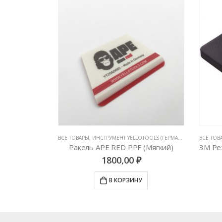
БОТЫ С ПЛЕНКАМИ
,
ВСЕ ТОВАРЫ
РАКЕЛИ, ВЫГОНКИ И СГОНЫ
,
ИНСТРУМЕНТ YELLOTOOLS (ГЕРМАНИЯ)
,
ИНСТРУМЕ
ВСЕ ТОВ
Выгонка полиуретановая с пластиковой ручкой
Ракель APE RED PPF (Мягкий)
1800,00
₽
У
В КОРЗИНУ