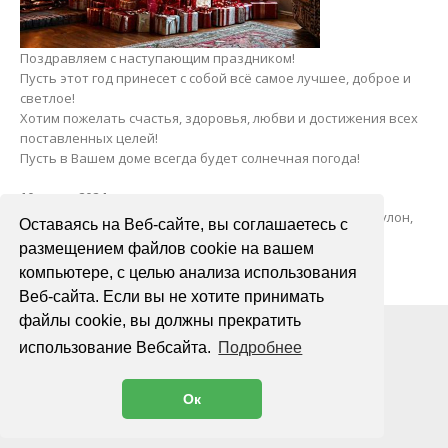
Поздравляем с наступающим праздником!
Пусть этот год принесет с собой всё самое лучшее, доброе и
светлое!
Хотим пожелать счастья, здоровья, любви и достижения всех
поставленных целей!
Пусть в Вашем доме всегда будет солнечная погода!
10 июня 2024 года
Полиуретановая пленка Overs Matte
55 000 рублей
за рулон,
Оставаясь на Веб-сайте, вы соглашаетесь с
при покупке от 3-х рулонов
.
размещением файлов cookie на вашем
компьютере, с целью анализа использования
Веб-сайта. Если вы не хотите принимать
файлы cookie, вы должны прекратить
использование Вебсайта.
Подробнее
Ок