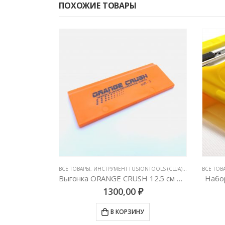
ПОХОЖИЕ ТОВАРЫ
МАНИЯ)
БОТЫ С ПЛЕНКАМИ
,
ВСЕ ТОВАРЫ
НОЖИ И ЛЕЗВИЯ
,
ИНСТРУМЕНТ FUSIONTOOLS (США)
,
ИНСТРУМЕНТЫ 
ВСЕ ТОВ
8 (10шт)
Выгонка ORANGE CRUSH 12.5 см жесткий (прямоугольник)
Набо
1300,00
₽
У
В КОРЗИНУ