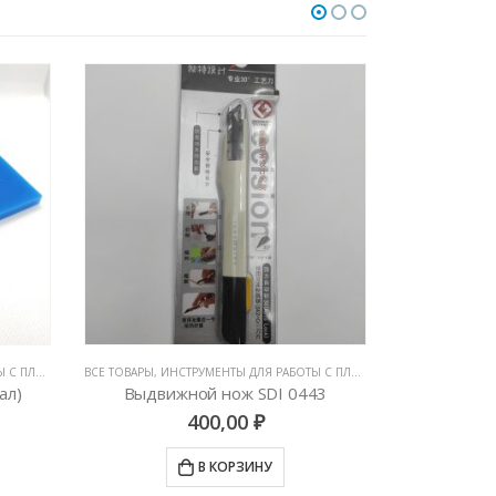
ЛЕНКАМИ
ОТЫ С ПЛЕНКАМИ
,
ВСЕ ТОВАРЫ
РАКЕЛИ, ВЫГОНКИ И СГОНЫ
,
ИНСТРУМЕНТЫ ДЛЯ РАБОТЫ С ПЛЕНКАМИ
,
ВСЕ ТОВАРЫ
НОЖИ И ЛЕЗВИ
,
ИНС
ал)
Выдвижной нож SDI 0443
400,00
₽
В КОРЗИНУ