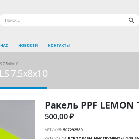
 НАС
НОВОСТИ
КОНТАКТЫ
S 7.5х8х10
S 7.5х8х10
Ракель PPF LEMON 
500,00
₽
АРТИКУЛ:
507292580
КАТЕГОРИИ:
ВСЕ ТОВАРЫ
,
ИНСТРУМЕНТЫ ДЛЯ Р