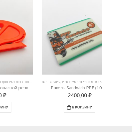
ЛЕНКАМИ
,
ВСЕ ТОВАРЫ
НОЖИ И ЛЕЗВИЯ
,
ИНСТРУМЕНТ YELLOTOOLS (ГЕРМАНИЯ)
,
ИНСТРУМЕНТЫ ДЛЯ
ВСЕ ТОВАРЫ
,
ИНС
Нож-улитка для безопасной резки пленки
Ракель Sandwich PPF (10см)
2400,00
₽
В КОРЗИНУ