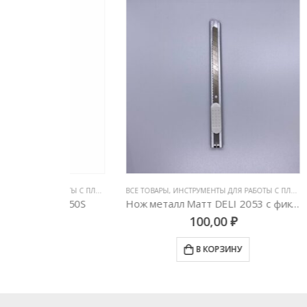
ЕНКАМИ
БОТЫ С ПЛЕНКАМИ
,
ВСЕ ТОВАРЫ
НОЖИ И ЛЕЗВИЯ
,
ИНСТРУМЕНТЫ ДЛЯ РАБОТЫ С ПЛЕНКАМИ
,
ВСЕ ТОВ
НОЖИ И
) AB-50S
Нож металл Матт DELI 2053 c фиксатором
100,00
₽
У
В КОРЗИНУ