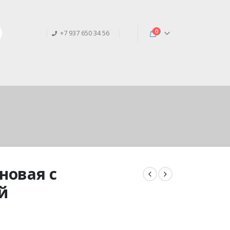
0
+7 937 650 34 56
новая с
й