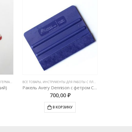
РМАНИЯ)
,
ИНСТРУМЕНТЫ ДЛЯ РАБОТЫ С ПЛЕНКАМИ
ВСЕ ТОВАРЫ
,
ИНСТРУМЕНТЫ ДЛЯ РАБОТЫ С ПЛЕНКАМИ
,
ВСЕ ТОВАРЫ
РАКЕЛИ, ВЫГО
,
ИНС
кий)
Ракель Avery Dennison с фетром Синий (Средней Жесткости)
Нитевидны
700,00
₽
В КОРЗИНУ