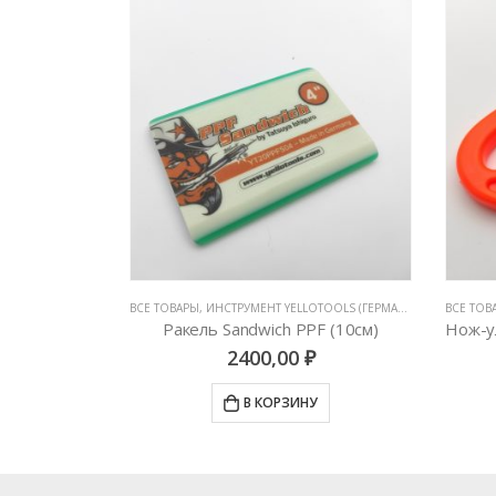
БОТЫ С ПЛЕНКАМИ
,
ВСЕ ТОВАРЫ
РАКЕЛИ, ВЫГОНКИ И СГОНЫ
,
ИНСТРУМЕНТ YELLOTOOLS (ГЕРМАНИЯ)
,
ИНСТРУМЕ
ВСЕ ТОВ
PPF 30×80мм
Ракель Sandwich PPF (10см)
2400,00
₽
У
В КОРЗИНУ