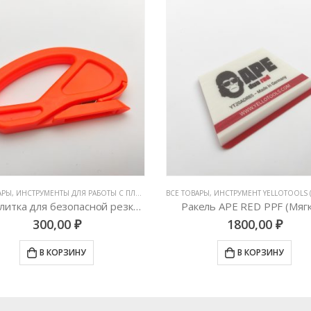
НТЫ ДЛЯ РАБОТЫ С ПЛЕНКАМИ
АРЫ
,
ИНСТРУМЕНТЫ ДЛЯ РАБОТЫ С ПЛЕНКАМИ
,
ВСЕ ТОВАРЫ
НОЖИ И ЛЕЗВИЯ
,
ИНСТРУМЕНТ YELLOTOOLS (ГЕ
Нож-улитка для безопасной резки пленки
Ракель APE RED PPF (Мяг
300,00
₽
1800,00
₽
В КОРЗИНУ
В КОРЗИНУ