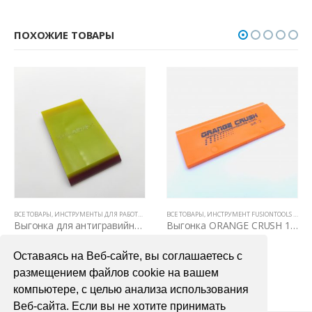
ПОХОЖИЕ ТОВАРЫ
ВСЕ ТОВАРЫ
,
НОЖИ И ЛЕЗВИЯ
,
ИНСТРУМЕНТЫ ДЛЯ РАБОТЫ С ПЛЕНКАМИ
ВСЕ ТОВАРЫ
,
РАКЕЛИ, ВЫГОНКИ И СГОНЫ
,
ИНСТРУМЕНТ FUSIONTOOLS (США)
Выгонка для антигравийных ppf пленок трехслойная
Выгонка ORANGE CRUSH 12.5 см жесткий (прямоугольник)
500,00
₽
1300,00
₽
Оставаясь на Веб-сайте, вы соглашаетесь с
В КОРЗИНУ
В КОРЗИНУ
размещением файлов cookie на вашем
компьютере, с целью анализа использования
Веб-сайта. Если вы не хотите принимать