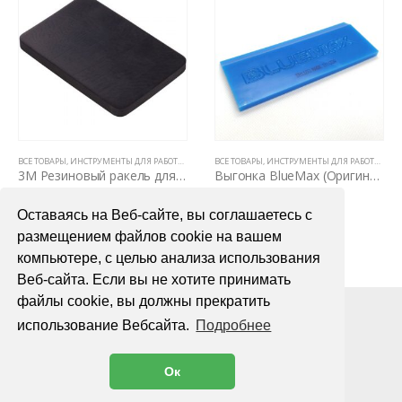
ВСЕ ТОВАРЫ
,
НОЖИ И ЛЕЗВИЯ
,
ИНСТРУМЕНТЫ ДЛЯ РАБОТЫ С ПЛЕНКАМИ
ВСЕ ТОВАРЫ
,
РАКЕЛИ, ВЫГОНКИ И СГОНЫ
,
ИНСТРУМЕНТЫ ДЛЯ РАБОТЫ С ПЛЕНКАМИ
3М Резиновый ракель для нанесения защитной пленки GT1010
Выгонка BlueMax (Оригинал)
300,00
₽
2100,00
₽
Оставаясь на Веб-сайте, вы соглашаетесь с
В КОРЗИНУ
В КОРЗИНУ
размещением файлов cookie на вашем
компьютере, с целью анализа использования
Веб-сайта. Если вы не хотите принимать
файлы cookie, вы должны прекратить
использование Вебсайта.
Подробнее
Ок