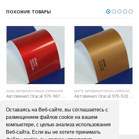
ПОХОЖИЕ ТОВАРЫ
GLOSS
,
АВТОВИНИЛ ORACAL (ГЕРМАНИЯ)
,
ВСЕ ТОВАРЫ
,
ЦВЕТНЫЕ ВИНИЛОВЫЕ ПЛЕНКИ
,
ВСЕ ТОВАРЫ
MATTE
,
ЦВЕТНЫЕ ВИНИЛОВЫЕ ПЛЕНКИ
,
АВТОВИНИЛ ORACAL (ГЕРМАНИЯ)
,
ВСЕ
Автовинил Oracal 970-961 luscious lips – красный, глянец
Автовинил Oracal 970-920 bronze matt – бронза, матовый
4000,00
₽
4000,00
₽
Оставаясь на Веб-сайте, вы соглашаетесь с
В КОРЗИНУ
В КОРЗИНУ
размещением файлов cookie на вашем
компьютере, с целью анализа использования
Веб-сайта. Если вы не хотите принимать