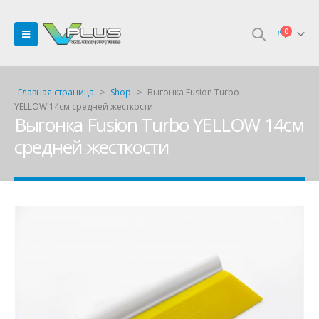
0
Главная страница
>
Shop
>
Выгонка Fusion Turbo
YELLOW 14см средней жесткости
Выгонка Fusion Turbo YELLOW 14см
средней жесткости