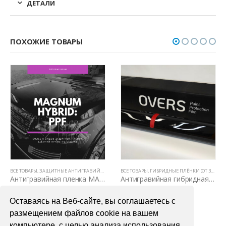
ДЕТАЛИ
ПОХОЖИЕ ТОВАРЫ
 (ОТ 3Х ЛЕТ)
,
ЗАЩИТНЫЕ АНТИГРАВИЙНЫЕ ПЛЕНКИ ДЛЯ АВТОМОБИЛЯ
ВСЕ ТОВАРЫ
,
ЗАЩИТНЫЕ АНТИГРАВИЙНЫЕ ПЛЕНКИ ДЛЯ АВТОМОБИЛЯ
ВСЕ ТОВАРЫ
,
ГИБРИДНЫЕ ПЛЁНКИ (ОТ 3Х ЛЕТ)
,
ГИБРИДНЫЕ ПЛЁНКИ (
,
Антигравийная пленка MAGNUM HYBRID 1,52м
Антигравийная гибридная пленка Overs Black Gloss Hybrid 1,52м х 15м
1800,00
₽
26000,00
₽
Оставаясь на Веб-сайте, вы соглашаетесь с
В КОРЗИНУ
В КОРЗИНУ
размещением файлов cookie на вашем
компьютере, с целью анализа использования