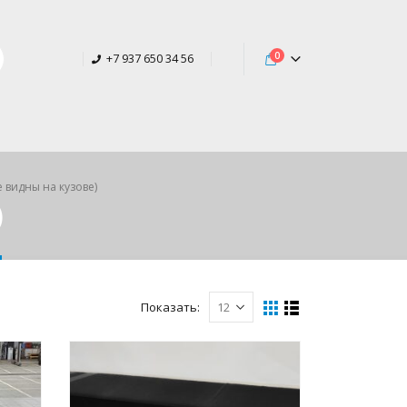
0
+7 937 650 34 56
е видны на кузове)
)
Показать: