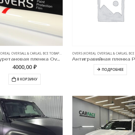
KOREA)
,
OVERSALL & CARLAS
,
ВСЕ ТОВАРЫ
,
ЗАЩИТНЫЕ АНТИГРАВИЙНЫЕ ПЛЕНКИ ДЛЯ А
OVERS (KOREA)
,
OVERSALL & CARLAS
,
ВСЕ
Полиуретановая пленка Overs Gloss PPF ST190 мкр. 1,52 х 1пог.м
4000,00
₽
ПОДРОБНЕЕ
В КОРЗИНУ