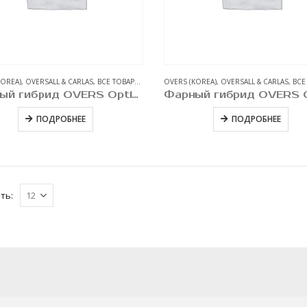
KOREA)
,
OVERSALL & CARLAS
,
ВСЕ ТОВАРЫ
,
ЗАЩИТНЫЕ АНТИГРАВИЙНЫЕ ПЛЕНКИ ДЛЯ А
OVERS (KOREA)
,
OVERSALL & CARLAS
,
ВСЕ
Фарный гибрид OVERS Optic Hybrid Dark Black (kls-84T) 0,6 х 10м
ПОДРОБНЕЕ
ПОДРОБНЕЕ
ть: