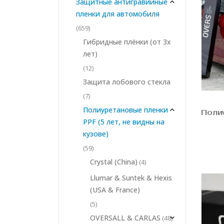
Защитные антигравийные
пленки для автомобиля
(659)
Гибридные плёнки (от 3х
лет)
(12)
Защита лобового стекла
(7)
Полиуретановые пленки
PPF (5 лет, не видны на
кузове)
(59)
Crystal (China)
(4)
Llumar & Suntek & Hexis
(USA & France)
(5)
OVERSALL & CARLAS
(48)