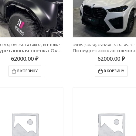
KOREA)
,
OVERSALL & CARLAS
,
ВСЕ ТОВАРЫ
,
ЗАЩИТНЫЕ АНТИГРАВИЙНЫЕ ПЛЕНКИ ДЛЯ А
OVERS (KOREA)
,
OVERSALL & CARLAS
,
ВСЕ
Полиуретановая пленка Overs Matte 190 PPF, Рулон 1,52 х 15м
62000,00
₽
62000,00
₽
В КОРЗИНУ
В КОРЗИНУ