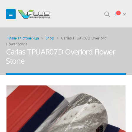
0
Главная страница
>
Shop
>
Carlas TPUAR07D Overlord
Flower Stone
Carlas TPUAR07D Overlord Flower
Stone