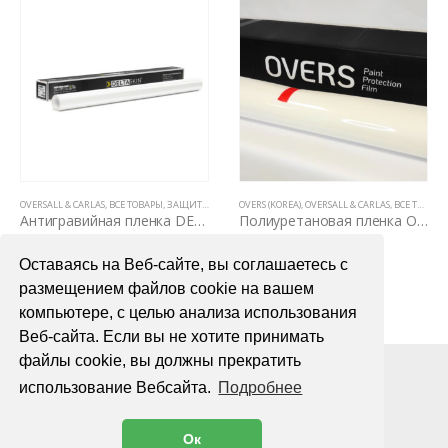
НЫ НА КУЗОВЕ)
АВТОМОБИЛЯ
OVERSALL & CARLAS
,
ВСЕ ТОВАРЫ
,
ЗАЩИТНЫЕ АНТИГРАВИЙНЫЕ ПЛЕНКИ ДЛЯ АВТОМОБИЛЯ
,
ПОЛИУРЕТАНОВЫЕ ПЛЕНКИ PPF (5 ЛЕТ, НЕ ВИДНЫ
OVERS (KOREA)
,
OVERSALL & CARLAS
,
ВСЕ ТОВАРЫ
,
П
Антигравийная пленка DELTASKIN MOLECKULA CLEAR PPF TOP TPU (1.52мx15м)
Полиуретановая пленка Overs Gloss PPF ST190 мкр. 1,52 х 1пог.м
115000,00
₽
4000,00
₽
Оставаясь на Веб-сайте, вы соглашаетесь с
В КОРЗИНУ
В КОРЗИНУ
размещением файлов cookie на вашем
компьютере, с целью анализа использования
Веб-сайта. Если вы не хотите принимать
файлы cookie, вы должны прекратить
использование Вебсайта.
Подробнее
Ок