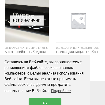
НЕТ В НАЛИЧИИ
НЫ НА КУЗОВЕ)
И ДЛЯ АВТОМОБИЛЯ
Е ТОВАРЫ
ВСЕ ТОВАРЫ
,
ЗАЩИТНЫЕ АНТИГРАВИЙНЫЕ ПЛЕНКИ ДЛЯ АВТОМОБИЛЯ
,
ГИБРИДНЫЕ ПЛЁНКИ (ОТ 3Х ЛЕТ)
,
ПОЛИУРЕТАНОВЫЕ ПЛЕНКИ PPF (5 ЛЕТ, НЕ ВИДНЫ НА КУЗОВЕ)
,
ЗАЩИТНЫЕ АНТИГРАВИЙНЫЕ ПЛЕНКИ ДЛЯ А
ВСЕ ТОВАРЫ
,
ЗАЩИТА ЛОБОВОГО СТЕКЛА
,
ПОЛИУРЕТАНОВЫЕ ПЛЕНКИ PP
,
ЗАЩ
Антигравийная гибридная пленка Overs Black Gloss Hybrid 1,52м х 1м
Пленка для защиты лобового стекла ASWF WindShield 1,22м
2000,00
₽
3500,00
₽
Оставаясь на Веб-сайте, вы соглашаетесь с
ПОДРОБНЕЕ
В КОРЗИНУ
размещением файлов cookie на вашем
компьютере, с целью анализа использования
Веб-сайта. Если вы не хотите принимать
файлы cookie, вы должны прекратить
использование Вебсайта.
Подробнее
Ок