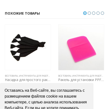
ПОХОЖИЕ ТОВАРЫ
ВСЕ ТОВАРЫ
,
ИНСТРУМЕНТЫ ДЛЯ РАБОТЫ С ПЛЕНКАМИ
ВСЕ ТОВАРЫ
,
РАКЕЛИ, ВЫГОНКИ И СГОНЫ
,
ИНСТРУМЕНТЫ ДЛЯ РАБОТЫ С ПЛЕНКАМИ
Насадка для простого ракеля “Felt – 10” Uzlex Черная
Ракель для установки PPF 120×75мм
300,00
₽
650,00
₽
Оставаясь на Веб-сайте, вы соглашаетесь с
В КОРЗИНУ
В КОРЗИНУ
размещением файлов cookie на вашем
компьютере, с целью анализа использования
Веб-сайта. Если вы не хотите принимать