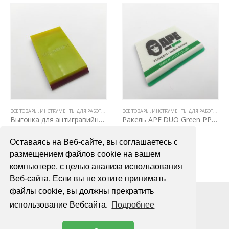
ВСЕ ТОВАРЫ
,
РАКЕЛИ, ВЫГОНКИ И СГОНЫ
,
ИНСТРУМЕНТЫ ДЛЯ РАБОТЫ С ПЛЕНКАМИ
ВСЕ ТОВАРЫ
,
РАКЕЛИ, ВЫГОНКИ И СГОНЫ
,
ИНСТРУМЕНТЫ ДЛЯ РАБОТЫ С ПЛЕНКАМИ
Выгонка для антигравийных ppf пленок трехслойная
Ракель APE DUO Green PPF (Жесткий)
500,00
₽
1800,00
₽
Оставаясь на Веб-сайте, вы соглашаетесь с
В КОРЗИНУ
В КОРЗИНУ
размещением файлов cookie на вашем
компьютере, с целью анализа использования
Веб-сайта. Если вы не хотите принимать
файлы cookie, вы должны прекратить
использование Вебсайта.
Подробнее