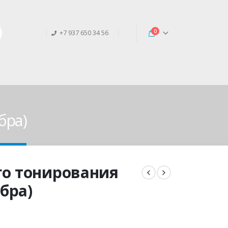
0
+7 937 650 34 56
бра)
го тонирования
бра)