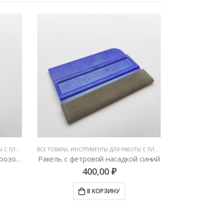
ЛЕНКАМИ
,
ВСЕ ТОВАРЫ
РАКЕЛИ, ВЫГОНКИ И СГОНЫ
,
ИНСТРУМЕНТЫ ДЛЯ РАБОТЫ С ПЛЕНКАМИ
,
ВСЕ ТОВАРЫ
РАКЕЛИ, ВЫГО
,
ИНС
Чизлер, средней жесткости (розовый)
Ракель с фетровой насадкой синий
Пластикова
400,00
₽
В КОРЗИНУ