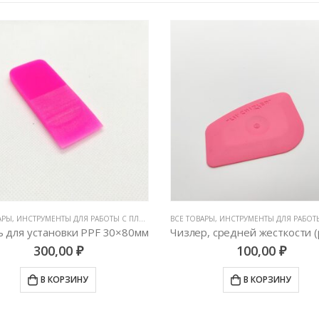
АРЫ
, ВЫГОНКИ И СГОНЫ
,
ИНСТРУМЕНТЫ ДЛЯ РАБОТЫ С ПЛЕНКАМИ
,
ВСЕ ТОВАРЫ
РАКЕЛИ, ВЫГОНКИ И СГОНЫ
,
ИНСТРУМЕНТЫ ДЛЯ РАБОТЫ С П
ь для установки PPF 30×80мм
300,00
₽
100,00
₽
В КОРЗИНУ
В КОРЗИНУ