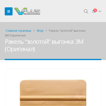
0
Главная страница
>
Shop
>
Ракель “золотой” выгонка
3М (Оригинал)
Ракель “золотой” выгонка 3М
(Оригинал)