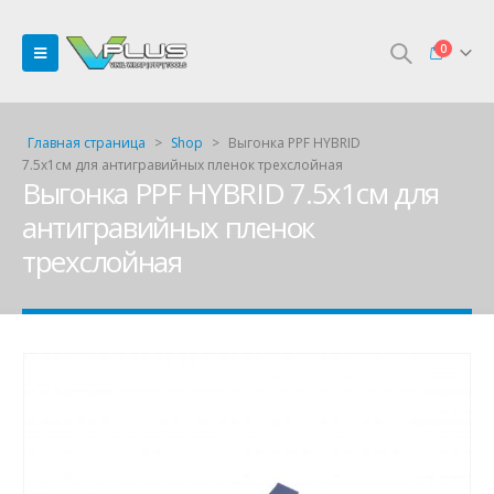
0
Главная страница
>
Shop
>
Выгонка PPF HYBRID
7.5х1см для антигравийных пленок трехслойная
Выгонка PPF HYBRID 7.5х1см для
антигравийных пленок
трехслойная