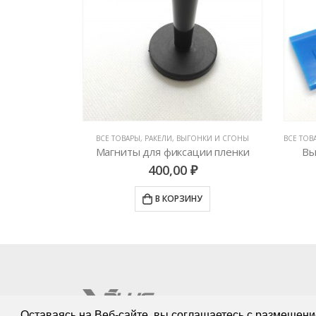
БОТЫ С ПЛЕНКАМИ
,
РАКЕЛИ, ВЫГОНКИ И СГОНЫ
ВСЕ ТОВАРЫ
,
РАКЕЛИ, ВЫГОНКИ И СГОНЫ
ВСЕ ТОВ
3М Резиновый ракель для нанесения защитной пленки GT1010
Магниты для фиксации пленки
Вы
400,00
₽
У
В КОРЗИНУ
Оставаясь на Веб-сайте, вы соглашаетесь с размещени