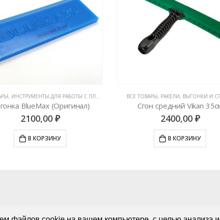
АРЫ
,
ИНСТРУМЕНТЫ ДЛЯ РАБОТЫ С ПЛЕНКАМИ
,
РАКЕЛИ, ВЫГОНКИ И СГОНЫ
ВСЕ ТОВАРЫ
,
РАКЕЛИ, ВЫГОНКИ И 
гонка BlueMax (Оригинал)
Сгон средний Vikan 35с
2100,00
₽
2400,00
₽
В КОРЗИНУ
В КОРЗИНУ
ем файлов cookie на вашем компьютере, с целью анализа и