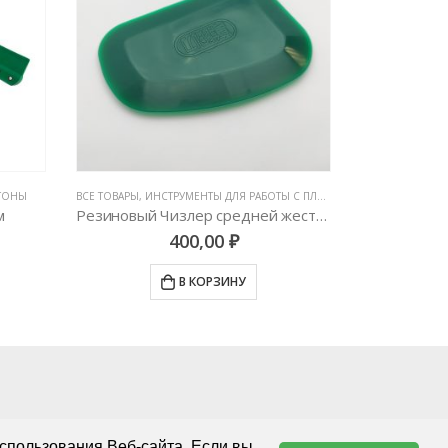
СГОНЫ
ВСЕ ТОВАРЫ
,
ИНСТРУМЕНТЫ ДЛЯ РАБОТЫ С ПЛЕНКАМИ
,
ВСЕ ТОВАРЫ
РАКЕЛИ, ВЫГО
,
ИНС
м
Резиновый Чизлер средней жесткости
400,00
₽
В КОРЗИНУ
спользования Веб-сайта. Если вы