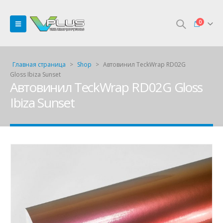
0
Главная страница
>
Shop
>
Автовинил TeckWrap RD02G
Gloss Ibiza Sunset
Автовинил TeckWrap RD02G Gloss
Ibiza Sunset