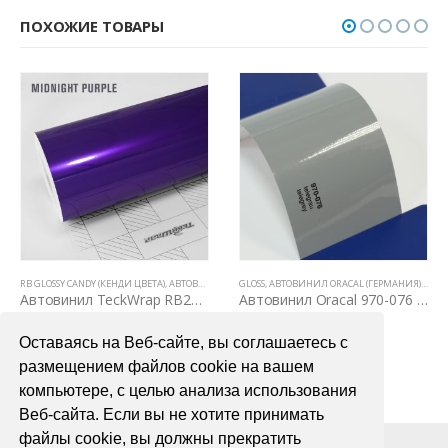
ПОХОЖИЕ ТОВАРЫ
RB GLOSSY CANDY (КЕНДИ ЦВЕТА)
,
АВТОВИНИЛ TECKWRAP
GLOSS
,
АВТОВИНИЛ ORACAL (ГЕРМАНИЯ)
,
ВСЕ ТОВАРЫ
,
ЦВЕТНЫЕ ВИНИЛОВЫЕ
,
ВСЕ 
Автовинил TeckWrap RB20 Midnight Purple
Автовинил Oracal 970-076 telegrau telegrey – серый
4000,00
₽
4000,00
₽
Оставаясь на Веб-сайте, вы соглашаетесь с
В КОРЗИНУ
В КОРЗИНУ
размещением файлов cookie на вашем
компьютере, с целью анализа использования
Веб-сайта. Если вы не хотите принимать
файлы cookie, вы должны прекратить