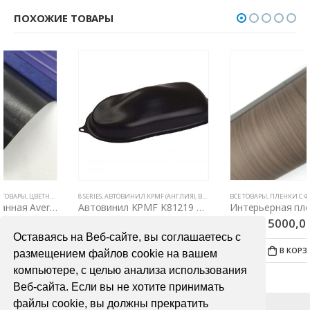
ПОХОЖИЕ ТОВАРЫ
8 SERIES
,
АВТОВИНИЛ KPMF (АНГЛИЯ)
,
ВСЕ ТОВАРЫ
ВСЕ ТОВАРЫ
,
ЦВЕТНЫЕ ВИНИЛОВЫЕ ПЛЕНКИ
,
ПЛЕНКИ С ФАКТУРОЙ ДЕРЕВА И КОЖИ
Автовинил KPMF K81219 черная матовая текстурированная
Интерьерная пленка Samsung SG 5507
2900,00
₽
5000,00
₽
Оставаясь на Веб-сайте, вы соглашаетесь с
В КОРЗИНУ
В КОРЗИНУ
размещением файлов cookie на вашем
компьютере, с целью анализа использования
Веб-сайта. Если вы не хотите принимать
файлы cookie, вы должны прекратить