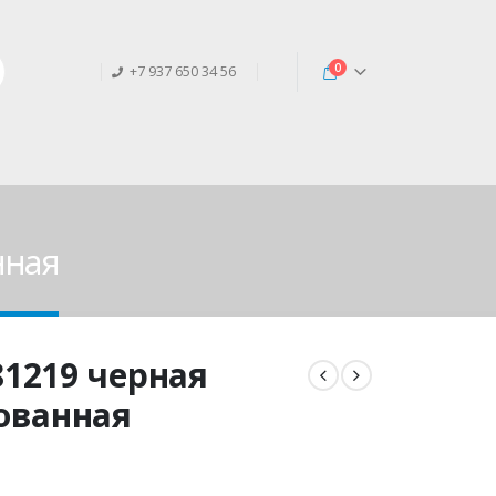
0
+7 937 650 34 56
нная
1219 черная
ованная