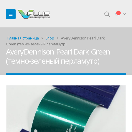
0
Главная страница
>
Shop
>
AveryDennison Pearl Dark
Green (темно-зеленый перламутр)
AveryDennison Pearl Dark Green
(темно-зеленый перламутр)