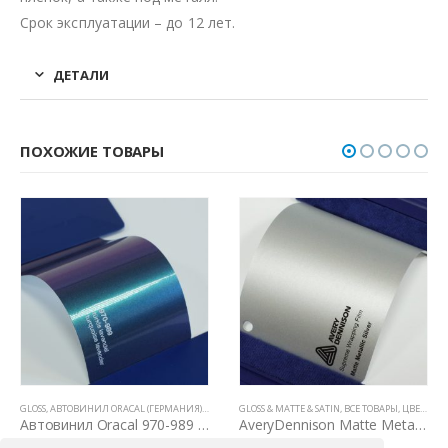
Срок эксплуатации – до 12 лет.
ДЕТАЛИ
ПОХОЖИЕ ТОВАРЫ
ВСЕ ТОВАРЫ
GLOSS & MATTE & SATIN
,
ЦВЕТНЫЕ ВИНИЛОВЫЕ ПЛЕНКИ
,
ВСЕ ТОВАРЫ
,
ЦВЕТНЫЕ ВИНИЛОВЫЕ ПЛЕНКИ
RB GLOSSY CANDY (КЕНДИ ЦВЕТА)
,
АВТОВИНИЛ TECKWRAP
AveryDennison Matte Metallic Silver
Автовинил TeckWrap RB20 Midnight Purple