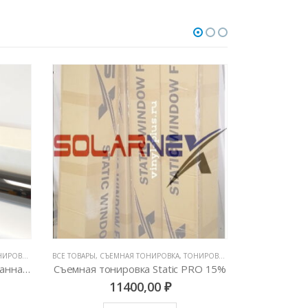
(5 ЛЕТ)
ВСЕ ТОВАРЫ
,
ТОНИРОВОЧНЫЕ ПЛЕНКИ
,
СЪЕМНАЯ ТОНИРОВКА
,
ТОНИРОВОЧНЫЕ ПЛЕНКИ
Тонировочная металлизированная пленка Atlantics Classic 50% (1,52м х 1м)
Съемная тонировка Static PRO 15%
11400,00
₽