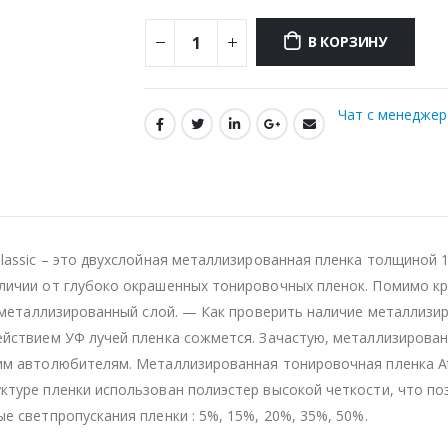
В КОРЗИНУ
Чат с менедже
lassic – это двухслойная металлизированная пленка толщиной 1
личии от глубоко окрашенных тонировочных пленок. Помимо кр
ен металлизированный слой. — Как проверить наличие металли
действием УФ лучей пленка сожмется. Зачастую, металлизирова
м автолюбителям. Металлизированная тонировочная пленка Atlan
ктуре пленки использован полиэстер высокой четкости, что п
е светпропускания пленки : 5%, 15%, 20%, 35%, 50%.