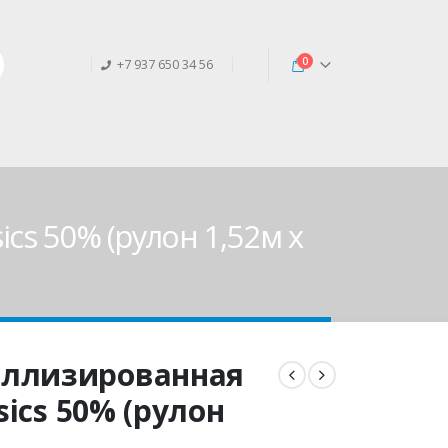
0
+7 937 650 34 56
cs 50% (рулон 1,52м х
аллизированная
sics 50% (рулон