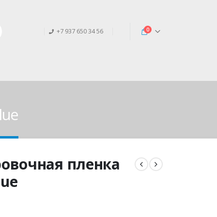
0
+7 937 650 34 56
lue
овочная пленка
lue