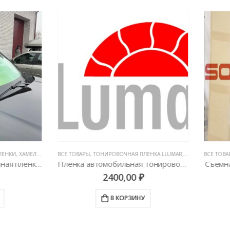
АРЫ
,
ТОНИРОВОЧНАЯ ПЛЕНКА LLUMAR
,
ТОНИРОВОЧНЫЕ ПЛЕНКИ
ВСЕ ТОВАРЫ
,
СЪЕМНАЯ ТОНИРОВКА
,
ТОНИРО
Пленка автомобильная тонировочная LLumar ATC 05
Съемная тонировка Static P
2400,00
₽
11400,00
₽
В КОРЗИНУ
В КОРЗИНУ