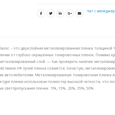
Чат с менедже
lassic – это двухслойная металлизированная пленка толщиной 1
личии от глубоко окрашенных тонировочных пленок. Помимо кр
ен металлизированный слой. — Как проверить наличие металли
действием УФ лучей пленка сожмется. Зачастую, металлизирова
м автолюбителям. Металлизированная тонировочная пленка Atlan
ктуре пленки использован полиэстер высокой четкости, что п
е светпропускания пленки : 5%, 15%, 20%, 35%, 50%.