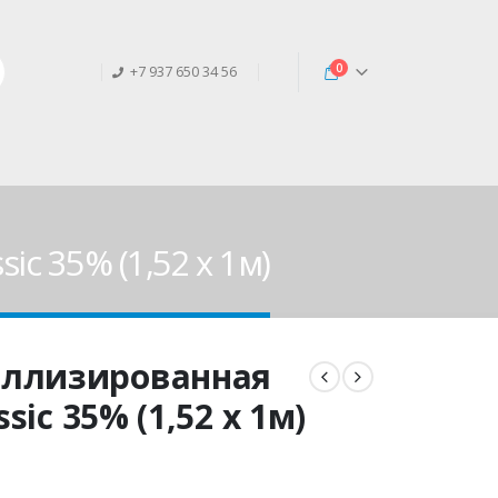
0
+7 937 650 34 56
c 35% (1,52 х 1м)
аллизированная
sic 35% (1,52 х 1м)