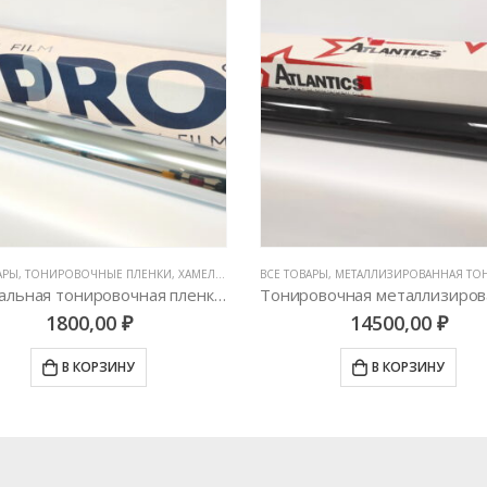
АРЫ
НИРОВОЧНЫЕ ПЛЕНКИ
,
ТОНИРОВОЧНЫЕ ПЛЕНКИ
,
ХАМЕЛЕОНЫ И АТЕРМАЛЬНАЯ ТОНИРОВКА
ВСЕ ТОВАРЫ
,
МЕТАЛЛИЗИРОВАННАЯ ТОНИРОВКА 
Атермальная тонировочная пленка по XPRO 90% Light Blue
1800,00
₽
14500,00
₽
В КОРЗИНУ
В КОРЗИНУ