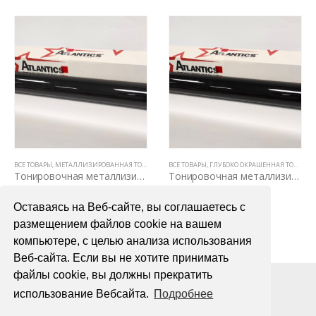
ИРОВОЧНАЯ ПЛЕНКА LLUMAR
ВСЕ ТОВАРЫ
,
МЕТАЛЛИЗИРОВАННАЯ ТОНИРОВКА (5 ЛЕТ)
ВСЕ ТОВАРЫ
,
ТОНИРОВОЧНЫЕ ПЛЕНКИ
,
ГЛУБОКО ОКРАШЕННАЯ ТОНИРОВКА (3 ГОДА)
Тонировочная металлизированная пленка Atlantics Classic 15% (1.52м х 1м)
Тонировочная металлизированная пленка Atlantics HP LR 05% (1.52м х 1м)
600,00
₽
600,00
₽
Оставаясь на Веб-сайте, вы соглашаетесь с
В КОРЗИНУ
В КОРЗИНУ
размещением файлов cookie на вашем
компьютере, с целью анализа использования
Веб-сайта. Если вы не хотите принимать
файлы cookie, вы должны прекратить
использование Вебсайта.
Подробнее