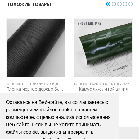
ПОХОЖИЕ ТОВАРЫ
ВСЕ ТОВАРЫ
,
ПЛЕНКИ С ФАКТУРОЙ ДЕРЕВА И КОЖИ
ВСЕ ТОВАРЫ
,
ЦВЕТНЫЕ ВИНИЛОВЫЕ ПЛЕНКИ
,
ФАКТУРНЫЕ ПЛЕНКИ (КАРБОН, КАМУФЛЯЖ, ЦАРАПАННЫЙ МЕТАЛЛ)
Пленка черное дерево Samsung Mg 3030
Камуфляж литой винил
4990,00
₽
2800,00
₽
Оставаясь на Веб-сайте, вы соглашаетесь с
В КОРЗИНУ
В КОРЗИНУ
размещением файлов cookie на вашем
компьютере, с целью анализа использования
Веб-сайта. Если вы не хотите принимать
файлы cookie, вы должны прекратить