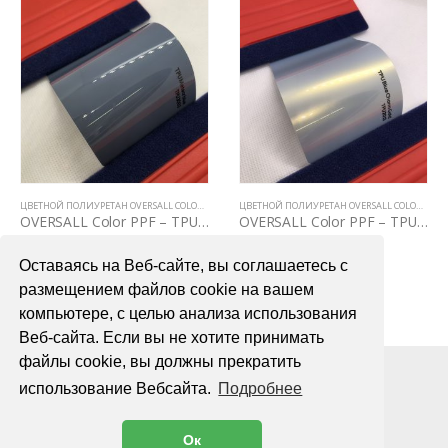
ЦВЕТНОЙ ПОЛИУРЕТАН OVERSALL COLOR PPF
ЦВЕТНОЙ ПОЛИУРЕТАН OVERSALL COLOR PPF
OVERSALL Color PPF – TPU3002 Meteor blue
OVERSALL Color PPF – TPU2013 Blue Charm Gold
75000,00
₽
75000,00
₽
Оставаясь на Веб-сайте, вы соглашаетесь с
В КОРЗИНУ
В КОРЗИНУ
размещением файлов cookie на вашем
компьютере, с целью анализа использования
Веб-сайта. Если вы не хотите принимать
файлы cookie, вы должны прекратить
использование Вебсайта.
Подробнее
Ок