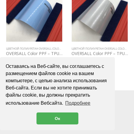
ЦВЕТНОЙ ПОЛИУРЕТАН OVERSALL COLOR PPF
ЦВЕТНОЙ ПОЛИУРЕТАН OVERSALL COLOR PPF
OVERSALL Color PPF – TPU2037 Zandvoort Blue
OVERSALL Color PPF – TPU2043 Sky Gray
75000,00
₽
75000,00
₽
Оставаясь на Веб-сайте, вы соглашаетесь с
В КОРЗИНУ
В КОРЗИНУ
размещением файлов cookie на вашем
компьютере, с целью анализа использования
Веб-сайта. Если вы не хотите принимать
файлы cookie, вы должны прекратить
использование Вебсайта.
Подробнее
Ок