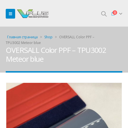
0
Главная страница
>
Shop
>
OVERSALL Color PPF –
TPU3002 Meteor blue
OVERSALL Color PPF – TPU3002
Meteor blue