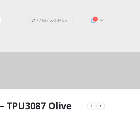
0
+7 937 650 34 56
– TPU3087 Olive