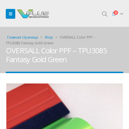
0
Главная страница
>
Shop
>
OVERSALL Color PPF –
TPU3085 Fantasy Gold Green
OVERSALL Color PPF – TPU3085
Fantasy Gold Green