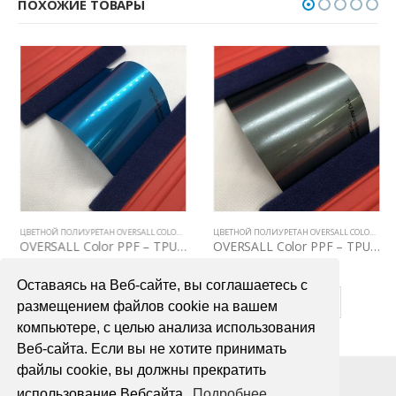
ПОХОЖИЕ ТОВАРЫ
ЦВЕТНОЙ ПОЛИУРЕТАН OVERSALL COLOR PPF
ЦВЕТНОЙ ПОЛИУРЕТАН OVERSALL COLOR PPF
OVERSALL Color PPF – TPU2038 Canel Bay Blue
OVERSALL Color PPF – TPU3007 Aurora Green
75000,00
₽
75000,00
₽
Оставаясь на Веб-сайте, вы соглашаетесь с
В КОРЗИНУ
В КОРЗИНУ
размещением файлов cookie на вашем
компьютере, с целью анализа использования
Веб-сайта. Если вы не хотите принимать
файлы cookie, вы должны прекратить
использование Вебсайта.
Подробнее