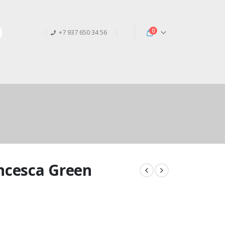
0
+7 937 650 34 56
ncesca Green