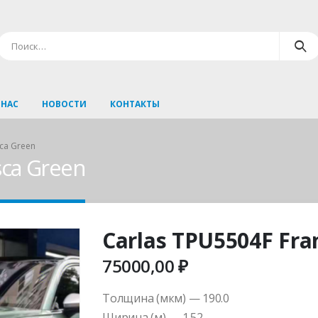
 НАС
НОВОСТИ
КОНТАКТЫ
ca Green
sca Green
Carlas TPU5504F Fra
75000,00
₽
Толщина (мкм) — 190.0
Ширина (м) — 1.52