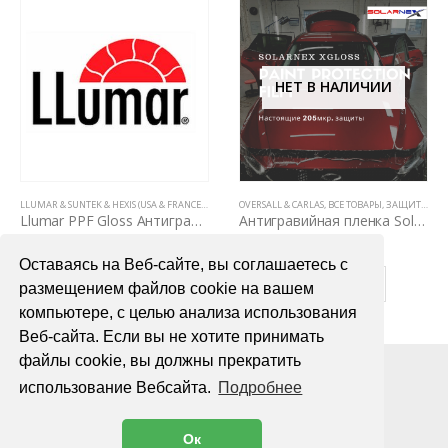
НЕТ В НАЛИЧИИ
И ДЛЯ АВТОМОБИЛЯ
,
ЗАЩИТНЫЕ АНТИГРАВИЙНЫЕ ПЛЕНКИ ДЛЯ АВТОМОБИЛЯ
,
ПОЛИУРЕТАНОВЫЕ ПЛЕНКИ PPF (5 ЛЕТ, НЕ ВИДНЫ НА КУЗОВЕ)
LLUMAR & SUNTEK & HEXIS (USA & FRANCE)
,
ВСЕ ТОВАРЫ
OVERSALL & CARLAS
,
ЗАЩИТНЫЕ АНТИГРАВИЙНЫЕ ПЛЕНКИ
,
ВСЕ ТОВАРЫ
,
ЗАЩИТНЫЕ АНТИГРАВИЙНЫЕ ПЛЕНКИ ДЛЯ АВТОМОБИЛЯ
Llumar PPF Gloss Антигравийная пленка 1,52 х15,3м
Антигравийная пленка Solarnex XGloss Plus 1,52м x 15м
160000,00
₽
78000,00
₽
Оставаясь на Веб-сайте, вы соглашаетесь с
В КОРЗИНУ
ПОДРОБНЕЕ
размещением файлов cookie на вашем
компьютере, с целью анализа использования
Веб-сайта. Если вы не хотите принимать
файлы cookie, вы должны прекратить
использование Вебсайта.
Подробнее
Ок