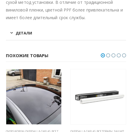
сухой метод установки. В отличие от традиционной
виниловой пленки, цветной PPF более привлекательна и
имеет более длительный срок службы.
ДЕТАЛИ
ПОХОЖИЕ ТОВАРЫ
ОМОБИЛЯ
PPF (5 ЛЕТ, НЕ ВИДНЫ НА КУЗОВЕ)
OVERS (KOREA)
,
OVERSALL & CARLAS
,
ВСЕ ТОВАРЫ
,
ПОЛИУРЕТАНОВЫЕ ПЛЕНКИ PPF (5 ЛЕТ, НЕ ВИДНЫ
,
ЗАЩИТНЫЕ АНТИГРАВИЙНЫЕ ПЛЕНКИ ДЛЯ А
OVERSALL & CARLAS
,
ВСЕ ТОВАРЫ
,
ЗАЩИТНЫЕ АНТИГРАВИЙНЫЕ ПЛЕНКИ ДЛЯ АВТОМОБИЛЯ