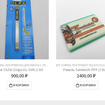
ГОНЫ
 ДЛЯ РАБОТЫ С ПЛЕНКАМИ
,
ВСЕ ТОВАРЫ
НОЖИ И ЛЕЗВИЯ
,
ИНСТРУМЕНТ YELLOTOOLS (ГЕРМАНИЯ)
,
ИН
В
а OL SVR-2 60
Ракель Sandwich PPF (10см)
,00
₽
2400,00
₽
ОРЗИНУ
В КОРЗИНУ