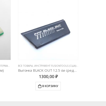
СТРУМЕНТЫ ДЛЯ РАБОТЫ С ПЛЕНКАМИ
СЕ ТОВАРЫ
,
ИНСТРУМЕНТ FUSIONTOOLS (США)
,
ИНСТРУМЕНТЫ ДЛЯ РАБОТЫ С ПЛЕНКА
ВСЕ ТОВАРЫ
,
ИНСТРУМЕНТЫ ДЛЯ РАБ
Выгонка BLACK OUT 12.5 см средней жесткости (трапеция)
1300,00
₽
700,00
₽
В КОРЗИНУ
В КОРЗИНУ