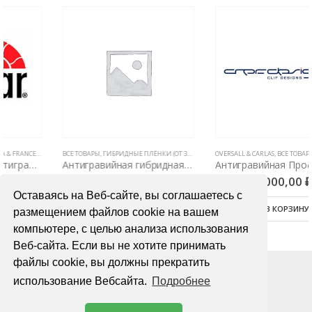
 АВТОМОБИЛЯ
PPF (5 ЛЕТ, НЕ ВИДНЫ НА КУЗОВЕ)
Е ТОВАРЫ
ВСЕ ТОВАРЫ
,
ЗАЩИТНЫЕ АНТИГРАВИЙНЫЕ ПЛЕНКИ ДЛЯ АВТОМОБИЛЯ
,
ПОЛИУРЕТАНОВЫЕ ПЛЕНКИ PPF (5 ЛЕТ, НЕ ВИДНЫ НА КУЗОВЕ)
,
ГИБРИДНЫЕ ПЛЁНКИ (ОТ 3Х ЛЕТ)
,
ЗАЩИТНЫЕ АНТИГРАВИЙНЫЕ ПЛЕНКИ ДЛЯ А
OVERSALL & CARLAS
,
ПОЛИУРЕТАНОВЫЕ ПЛЕНКИ PP
,
ВСЕ ТОВАРЫ
,
ЗАЩИТНЫЕ АНТИГРАВИЙНЫЕ ПЛЕНКИ ДЛЯ АВТОМОБИЛЯ
Антигравийная гибридная пленка Armotek Film 1,52м
Антигравийная Профессиональная пленка Clifdesigns ELITE PPF 1,52х15м
2100,00
₽
86000,00
₽
Оставаясь на Веб-сайте, вы соглашаетесь с
В КОРЗИНУ
В КОРЗИНУ
размещением файлов cookie на вашем
компьютере, с целью анализа использования
Веб-сайта. Если вы не хотите принимать
файлы cookie, вы должны прекратить
использование Вебсайта.
Подробнее