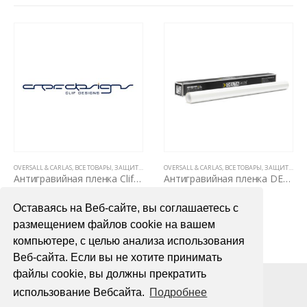
 ЛЕТ, НЕ ВИДНЫ НА КУЗОВЕ)
,
ПОЛИУРЕТАНОВЫЕ ПЛЕНКИ PPF (5 ЛЕТ, НЕ ВИДНЫ НА КУЗОВЕ)
OVERSALL & CARLAS
,
ВСЕ ТОВАРЫ
,
ПОЛИУРЕТАНОВЫЕ ПЛЕНКИ PPF (5 ЛЕТ, НЕ ВИДНЫ НА КУЗОВЕ)
,
ЗАЩИТНЫЕ АНТИГРАВИЙНЫЕ ПЛЕНКИ ДЛЯ АВТОМОБИЛЯ
OVERSALL & CARLAS
,
ВСЕ ТОВАРЫ
,
ЗАЩИТНЫЕ АНТИГРАВИЙНЫЕ ПЛЕНКИ ДЛЯ АВТОМОБИЛЯ
,
П
Антигравийная пленка Clif Designs PEARL 1,52х15м
Антигравийная пленка DELTASKIN PRIME CLEAR PPF TOP TPU(1.52мx1м)
95000,00
₽
8500,00
₽
Оставаясь на Веб-сайте, вы соглашаетесь с
В КОРЗИНУ
В КОРЗИНУ
размещением файлов cookie на вашем
компьютере, с целью анализа использования
Веб-сайта. Если вы не хотите принимать
файлы cookie, вы должны прекратить
использование Вебсайта.
Подробнее