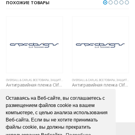
ПОХОЖИЕ ТОВАРЫ
PPF (5 ЛЕТ, НЕ ВИДНЫ НА КУЗОВЕ)
,
ПОЛИУРЕТАНОВЫЕ ПЛЕНКИ PPF (5 ЛЕТ, НЕ ВИДНЫ НА КУЗОВЕ)
OVERSALL & CARLAS
,
ВСЕ ТОВАРЫ
,
ПОЛИУРЕТАНОВЫЕ ПЛЕНКИ PPF (5 ЛЕТ, НЕ ВИДНЫ НА КУЗОВЕ)
,
ЗАЩИТНЫЕ АНТИГРАВИЙНЫЕ ПЛЕНКИ ДЛЯ АВТОМОБИЛЯ
OVERSALL & CARLAS
,
ВСЕ ТОВАРЫ
,
ЗАЩИТНЫЕ АНТИГРАВИЙНЫЕ ПЛЕНКИ ДЛЯ АВТОМОБИЛЯ
,
OVERSA
,
П
Антигравийная пленка Clif Designs CHAMELEON PPF 1,52х15м
Антигравийная пленка Clif Designs PRIMA-K 1,52х15м
110000,00
₽
89600,00
₽
Оставаясь на Веб-сайте, вы соглашаетесь с
В КОРЗИНУ
В КОРЗИНУ
размещением файлов cookie на вашем
компьютере, с целью анализа использования
Веб-сайта. Если вы не хотите принимать
файлы cookie, вы должны прекратить