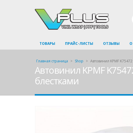
ТОВАРЫ
ПРАЙС-ЛИСТЫ
ОТЗЫВЫ
О
Главная страница
>
Shop
>
Автовинил KPMF K75472 
Автовинил KPMF K75472 
блестками