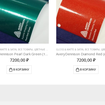
MATTE & SATIN
,
ВСЕ ТОВАРЫ
,
ЦВЕТНЫЕ ВИНИЛОВЫЕ ПЛЕНКИ
MATTE
,
АВТОВИНИЛ ORACAL (ГЕРМАНИЯ)
AveryDennison Diamond Red (красный металлик)
7200,00
₽
4000,00
₽
В КОРЗИНУ
В КОРЗИНУ