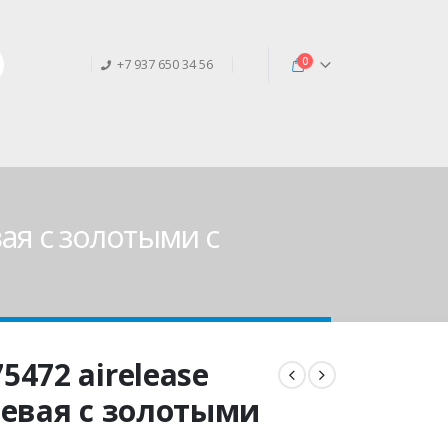
0
+7 937 650 34 56
ая с золотыми с
472 airelease
цевая с золотыми