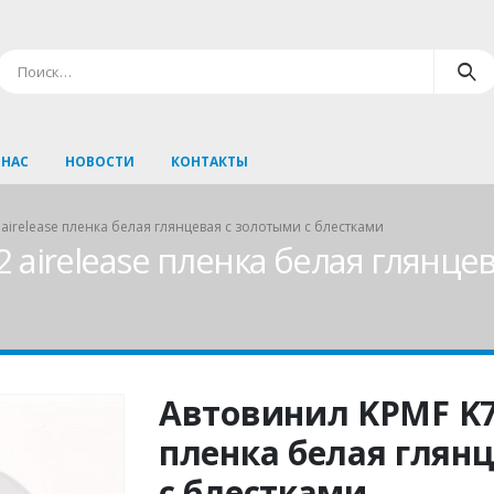
 НАС
НОВОСТИ
КОНТАКТЫ
airelease пленка белая глянцевая с золотыми с блестками
airelease пленка белая глянцев
Автовинил KPMF K75
пленка белая глян
с блестками