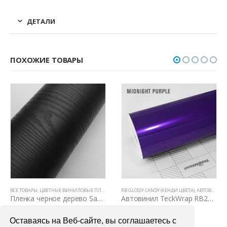
ДЕТАЛИ
ПОХОЖИЕ ТОВАРЫ
,
COLORFLOW
ВСЕ ТОВАРЫ
,
ЦВЕТНЫЕ ВИНИЛОВЫЕ ПЛЕНКИ
,
ПЛЕНКИ С ФАКТУРОЙ ДЕРЕВА И КОЖИ
RB GLOSSY CANDY (КЕНДИ ЦВЕТА)
,
АВТОВИНИЛ TECKWRAP
Пленка черное дерево Samsung Mg 3030
Автовинил TeckWrap RB20 Midnight Purple
4990,00
₽
4000,00
₽
Оставаясь на Веб-сайте, вы соглашаетесь с