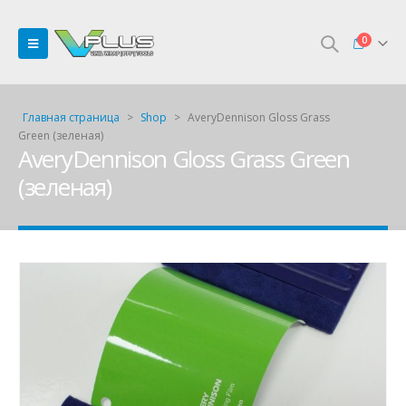
0
Главная страница
>
Shop
>
AveryDennison Gloss Grass
Green (зеленая)
AveryDennison Gloss Grass Green
(зеленая)