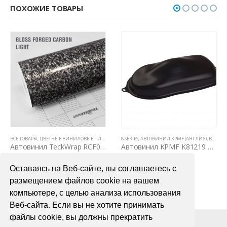
ПОХОЖИЕ ТОВАРЫ
ВСЕ ТОВАРЫ
,
ЦВЕТНЫЕ ВИНИЛОВЫЕ ПЛЕНКИ
,
АВТОВИНИЛ TECKWRAP
8 SERIES
,
АВТОВИНИЛ KPMF (АНГЛИЯ)
,
RCF CAMOUFLAGE & CAR
,
ВСЕ ТОВАРЫ
Автовинил TeckWrap RCF08 Gloss Forged Carbon Lighter version
Автовинил KPMF K81219 черная матовая текстурированная
3200,00
₽
2900,00
₽
Оставаясь на Веб-сайте, вы соглашаетесь с
В КОРЗИНУ
В КОРЗИНУ
размещением файлов cookie на вашем
компьютере, с целью анализа использования
Веб-сайта. Если вы не хотите принимать
файлы cookie, вы должны прекратить