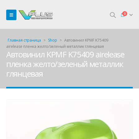
0
Главная страница
>
Shop
>
Автовинил KPMF K75409
airelease пленка желто/зеленый металлик глянцевая
Автовинил KPMF K75409 airelease
пленка желто/зеленый металлик
глянцевая