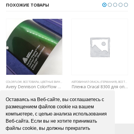
ПОХОЖИЕ ТОВАРЫ
ИЛОВЫЕ ПЛЕНКИ
НКИ
АВТОВИНИЛ ORACAL (ГЕРМАНИЯ)
,
ВСЕ ТОВАРЫ
,
ЦВЕТНЫЕ ВИНИЛОВЫЕ ПЛЕНКИ
ВСЕ ТОВАРЫ
,
ПЛЕНКИ С ФАКТУРОЙ ДЕРЕВА И КОЖИ
ennison ColorFlow Urban Jungle Gloss (Silver/Green)
Пленка Oracal 8300 для оптики автомобиля
Пленка черное дерево Samsung Mg 3030
1000,00
₽
4990,00
₽
Оставаясь на Веб-сайте, вы соглашаетесь с
В КОРЗИНУ
В КОРЗИНУ
размещением файлов cookie на вашем
компьютере, с целью анализа использования
Веб-сайта. Если вы не хотите принимать
файлы cookie, вы должны прекратить