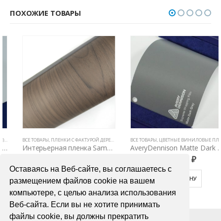
ПОХОЖИЕ ТОВАРЫ
Е ТОВАРЫ
ВСЕ ТОВАРЫ
,
ЦВЕТНЫЕ ВИНИЛОВЫЕ ПЛЕНКИ
,
ПЛЕНКИ С ФАКТУРОЙ ДЕРЕВА И КОЖИ
ВСЕ ТОВАРЫ
,
ЦВЕТНЫЕ ВИНИЛОВЫЕ ПЛЕНКИ
,
ЦВЕТНЫЕ ВИНИЛОВЫЕ ПЛЕНКИ
Интерьерная пленка Samsung SG 5507
AveryDennison Matte Dark Grey
5000,00
₽
7200,00
₽
Оставаясь на Веб-сайте, вы соглашаетесь с
В КОРЗИНУ
В КОРЗИНУ
размещением файлов cookie на вашем
компьютере, с целью анализа использования
Веб-сайта. Если вы не хотите принимать
файлы cookie, вы должны прекратить